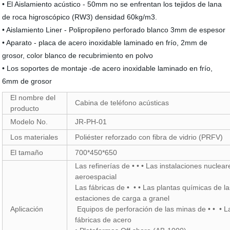
• El Aislamiento acústico - 50mm no se enfrentan los tejidos de lana
de roca higroscópico (RW3) densidad 60kg/m3.
• Aislamiento Liner - Polipropileno perforado blanco 3mm de espesor
• Aparato - placa de acero inoxidable laminado en frío, 2mm de
grosor, color blanco de recubrimiento en polvo
• Los soportes de montaje -de acero inoxidable laminado en frío,
6mm de grosor
El nombre del
Cabina de teléfono acústicas
producto
Modelo No.
JR-PH-01
Los materiales
Poliéster reforzado con fibra de vidrio (PRFV)
El tamaño
700*450*650
Las refinerías de •
•
•
Las instalaciones nuclear
aeroespacial
Las fábricas de •
•
• Las plantas químicas de
la
estaciones de carga a granel
Aplicación
Equipos de perforación de las minas de • •
•
L
fábricas de acero